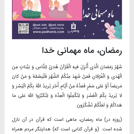
رمضان، ماه مهمانی خدا
شَهْرُ رَمَضانَ‏ الَّذی أُنْزِلَ فیهِ الْقُرْآنُ هُدىً لِلنَّاسِ وَ بَیِّناتٍ مِنَ
الْهُدى‏ وَ الْفُرْقانِ فَمَنْ شَهِدَ مِنْکُمُ الشَّهْرَ فَلْیَصُمْهُ وَ مَنْ کانَ
مَریضاً أَوْ عَلى‏ سَفَرٍ فَعِدَّهٌ مِنْ أَیَّامٍ أُخَرَ یُریدُ اللَّهُ بِکُمُ الْیُسْرَ وَ
لا یُریدُ بِکُمُ الْعُسْرَ وَ لِتُکْمِلُوا الْعِدَّهَ وَ لِتُکَبِّرُوا اللَّهَ عَلى‏ ما
هَداکُمْ وَ لَعَلَّکُمْ تَشْکُرُونَ.
(روزه در) ماه رمضان، ماهى است كه قرآن در آن نازل
شده است. (و قرآن كتابى است كه) هدايتگر مردم همراه