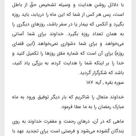
با دلائل روشنِ هدايت و وسيله تشخيص حقّ از باطل
است، پس هر كس از شما كه اين ماه را دريابد، بايد روزه
بگيرد و آنكس كه بيمار يا در سفر باشد، روزهاى ديگرى را
به همان تعداد روزه بگيرد. خداوند براى شما آسانى
مى‌خواهد و براى شما دشوارى نمى‌خواهد (اين قضاى
روزه) براى آن است كه شماره مقرّر روزها را تكميل كنيد و
خدا را بر اينكه شما را هدايت كرده، به بزرگى ياد كنيد،
باشد كه شكرگزار گرديد.
سوره بقره , آیه: ۱۸۷
خداوند متعال را شاکریم که بار دیگر توفیق ورود به ماه
مبارک رمضان را به ما عطا فرمود.
ماهی که در آن، درهای رحمت و مغفرت خداوند به روی
بندگان گشوده می‌شود و فرصتی است برای تجدید عهد با