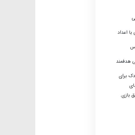
ی
با اعداد
اس
ی هدفمند
دک برای
ای
ق بازی.