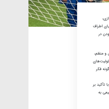
زی،
یای اطراف
ودن در
 و منظم،
ئولیت‌های
ونه فکر
 تأکید بر
یعی به