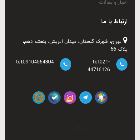
اخبار و مقالات
ارتباط با ما
تهران، شهرک گلستان، میدان اتریش، بنفشه دهم،
پلاک 66
tel:09104564804
tel:021-
44716126
ساخت سایت توسط
پرتال