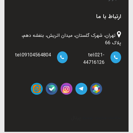
ارتباط با ما
تهران، شهرک گلستان، میدان اتریش، بنفشه دهم،
پلاک 66
tel:09104564804
tel:021-
44716126
ساخت سایت توسط
پرتال