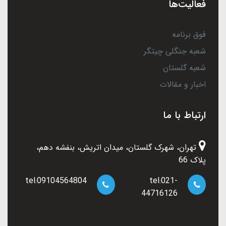
فعالیت‌ها
فوق برنامه
شعبه جنگلی چیتگر
شعبه گلستان
اخبار و مقالات
ارتباط با ما
تهران، شهرک گلستان، میدان اتریش، بنفشه دهم،
پلاک 66
tel:09104564804
tel:021-
44716126