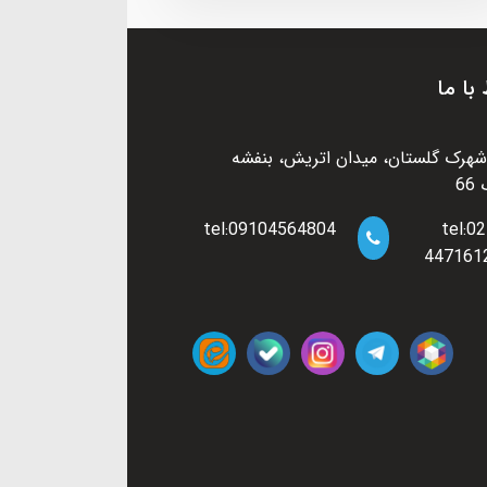
 با ما
شهرک گلستان، میدان اتریش، بنفشه
6
tel:09104564804
tel:02
447161