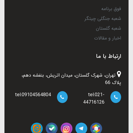
فوق برنامه
شعبه جنگلی چیتگر
شعبه گلستان
اخبار و مقالات
ارتباط با ما
تهران، شهرک گلستان، میدان اتریش، بنفشه دهم،
پلاک 66
tel:09104564804
tel:021-
44716126