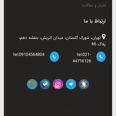
اخبار و مقالات
ارتباط با ما
تهران، شهرک گلستان، میدان اتریش، بنفشه دهم،
پلاک 66
tel:09104564804
tel:021-
44716126
ساخت سایت توسط
پرتال