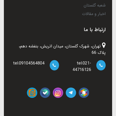
شعبه گلستان
اخبار و مقالات
ارتباط با ما
تهران، شهرک گلستان، میدان اتریش، بنفشه دهم،
پلاک 66
tel:09104564804
tel:021-
44716126