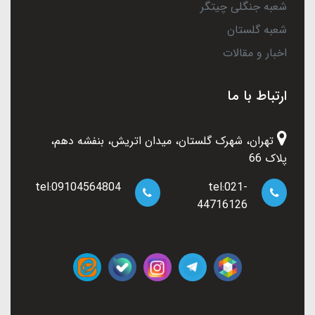
شعبه جنگلی چیتگر
شعبه گلستان
اخبار و مقالات
ارتباط با ما
تهران، شهرک گلستان، میدان اتریش، بنفشه دهم،
پلاک 66
tel:09104564804
tel:021-
44716126