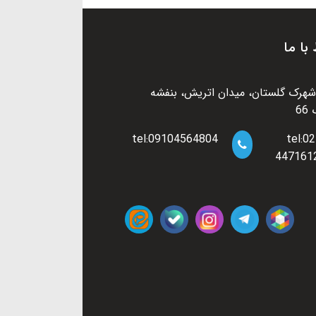
 با ما
شهرک گلستان، میدان اتریش، بنفشه
6
tel:09104564804
tel:02
447161