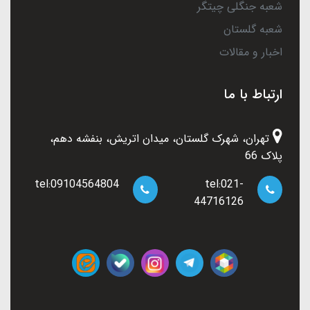
شعبه جنگلی چیتگر
شعبه گلستان
اخبار و مقالات
ارتباط با ما
تهران، شهرک گلستان، میدان اتریش، بنفشه دهم،
پلاک 66
tel:09104564804
tel:021-
44716126