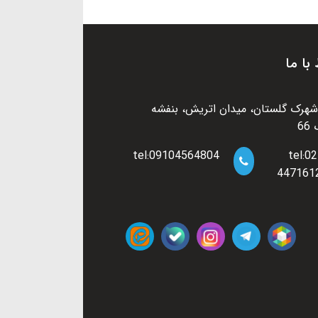
 با ما
شهرک گلستان، میدان اتریش، بنفشه
6
tel:09104564804
tel:02
447161