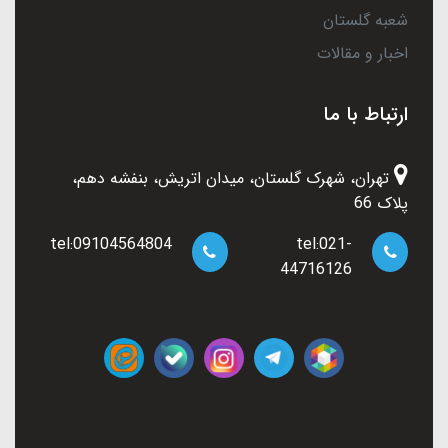
شعبه گلستان
اخبار و مقالات
ارتباط با ما
تهران، شهرک گلستان، میدان اتریش، بنفشه دهم،
پلاک 66
tel:09104564804
tel:021-
44716126